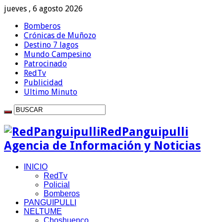
jueves , 6 agosto 2026
Bomberos
Crónicas de Muñozo
Destino 7 lagos
Mundo Campesino
Patrocinado
RedTv
Publicidad
Ultimo Minuto
RedPanguipulli
Agencia de Información y Noticias
INICIO
RedTv
Policial
Bomberos
PANGUIPULLI
NELTUME
Choshuenco