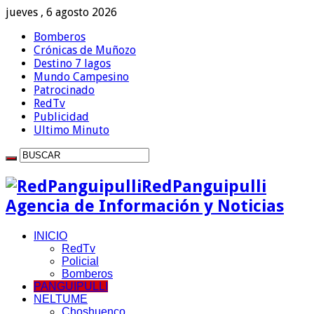
jueves , 6 agosto 2026
Bomberos
Crónicas de Muñozo
Destino 7 lagos
Mundo Campesino
Patrocinado
RedTv
Publicidad
Ultimo Minuto
RedPanguipulli
Agencia de Información y Noticias
INICIO
RedTv
Policial
Bomberos
PANGUIPULLI
NELTUME
Choshuenco