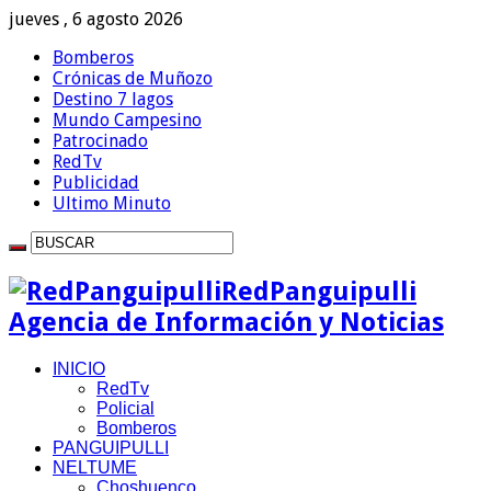
jueves , 6 agosto 2026
Bomberos
Crónicas de Muñozo
Destino 7 lagos
Mundo Campesino
Patrocinado
RedTv
Publicidad
Ultimo Minuto
RedPanguipulli
Agencia de Información y Noticias
INICIO
RedTv
Policial
Bomberos
PANGUIPULLI
NELTUME
Choshuenco