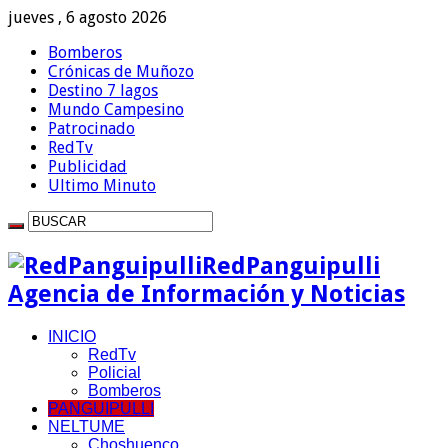
jueves , 6 agosto 2026
Bomberos
Crónicas de Muñozo
Destino 7 lagos
Mundo Campesino
Patrocinado
RedTv
Publicidad
Ultimo Minuto
RedPanguipulli
Agencia de Información y Noticias
INICIO
RedTv
Policial
Bomberos
PANGUIPULLI
NELTUME
Choshuenco