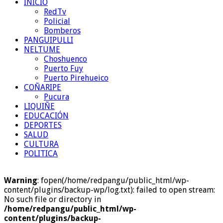
INICIO
RedTv
Policial
Bomberos
PANGUIPULLI
NELTUME
Choshuenco
Puerto Fuy
Puerto Pirehueico
COÑARIPE
Pucura
LIQUIÑE
EDUCACIÓN
DEPORTES
SALUD
CULTURA
POLITICA
Warning
: fopen(/home/redpangu/public_html/wp-
content/plugins/backup-wp/log.txt): failed to open stream:
No such file or directory in
/home/redpangu/public_html/wp-
content/plugins/backup-