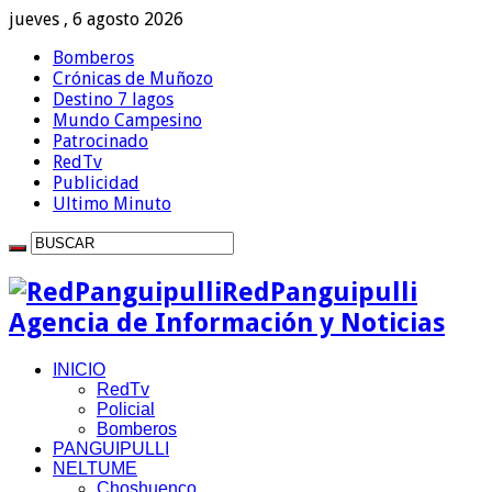
jueves , 6 agosto 2026
Bomberos
Crónicas de Muñozo
Destino 7 lagos
Mundo Campesino
Patrocinado
RedTv
Publicidad
Ultimo Minuto
RedPanguipulli
Agencia de Información y Noticias
INICIO
RedTv
Policial
Bomberos
PANGUIPULLI
NELTUME
Choshuenco