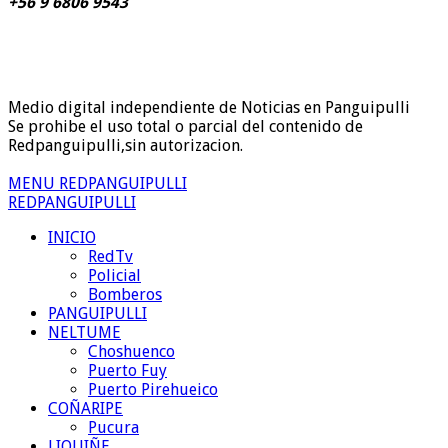
+56 9 6806 9543
Medio digital independiente de Noticias en Panguipulli
Se prohibe el uso total o parcial del contenido de
Redpanguipulli,sin autorizacion.
MENU REDPANGUIPULLI
REDPANGUIPULLI
INICIO
RedTv
Policial
Bomberos
PANGUIPULLI
NELTUME
Choshuenco
Puerto Fuy
Puerto Pirehueico
COÑARIPE
Pucura
LIQUIÑE