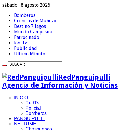
sábado , 8 agosto 2026
Bomberos
Crónicas de Muñozo
Destino 7 lagos
Mundo Campesino
Patrocinado
RedTv
Publicidad
Ultimo Minuto
RedPanguipulli
Agencia de Información y Noticias
INICIO
RedTv
Policial
Bomberos
PANGUIPULLI
NELTUME
Choshuenco