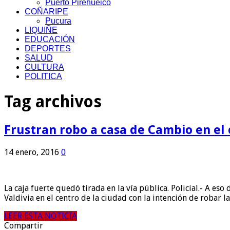
Puerto Pirehueico
COÑARIPE
Pucura
LIQUIÑE
EDUCACIÓN
DEPORTES
SALUD
CULTURA
POLITICA
Tag archivos
Frustran robo a casa de Cambio en el 
14 enero, 2016
0
La caja fuerte quedó tirada en la vía pública. Policial.- A es
Valdivia en el centro de la ciudad con la intención de robar 
LEER ESTA NOTICIA
Compartir