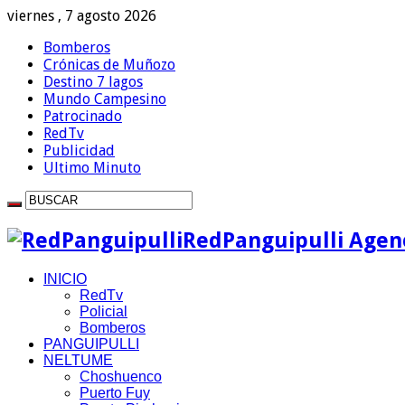
viernes , 7 agosto 2026
Bomberos
Crónicas de Muñozo
Destino 7 lagos
Mundo Campesino
Patrocinado
RedTv
Publicidad
Ultimo Minuto
RedPanguipulli Agenc
INICIO
RedTv
Policial
Bomberos
PANGUIPULLI
NELTUME
Choshuenco
Puerto Fuy