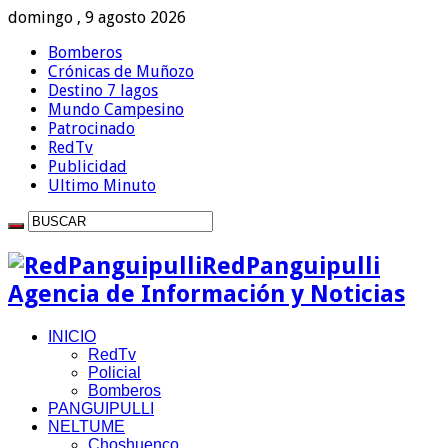
domingo , 9 agosto 2026
Bomberos
Crónicas de Muñozo
Destino 7 lagos
Mundo Campesino
Patrocinado
RedTv
Publicidad
Ultimo Minuto
RedPanguipulli
Agencia de Información y Noticias
INICIO
RedTv
Policial
Bomberos
PANGUIPULLI
NELTUME
Choshuenco