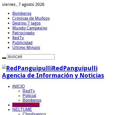
viernes , 7 agosto 2026
Bomberos
Crónicas de Muñozo
Destino 7 lagos
Mundo Campesino
Patrocinado
RedTv
Publicidad
Ultimo Minuto
RedPanguipulli
Agencia de Información y Noticias
INICIO
RedTv
Policial
Bomberos
PANGUIPULLI
NELTUME
Choshuenco