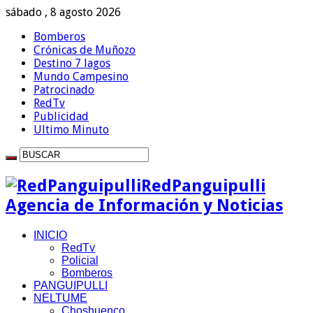
sábado , 8 agosto 2026
Bomberos
Crónicas de Muñozo
Destino 7 lagos
Mundo Campesino
Patrocinado
RedTv
Publicidad
Ultimo Minuto
RedPanguipulli
Agencia de Información y Noticias
INICIO
RedTv
Policial
Bomberos
PANGUIPULLI
NELTUME
Choshuenco