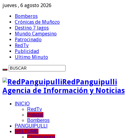
jueves , 6 agosto 2026
Bomberos
Crónicas de Muñozo
Destino 7 lagos
Mundo Campesino
Patrocinado
RedTv
Publicidad
Ultimo Minuto
RedPanguipulli
Agencia de Información y Noticias
INICIO
RedTv
Policial
Bomberos
PANGUIPULLI
NELTUME
Choshuenco