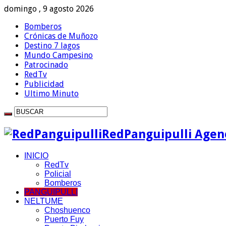
domingo , 9 agosto 2026
Bomberos
Crónicas de Muñozo
Destino 7 lagos
Mundo Campesino
Patrocinado
RedTv
Publicidad
Ultimo Minuto
RedPanguipulli Agenc
INICIO
RedTv
Policial
Bomberos
PANGUIPULLI
NELTUME
Choshuenco
Puerto Fuy