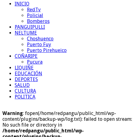
INICIO
RedTv
Policial
Bomberos
PANGUIPULLI
NELTUME
Choshuenco
Puerto Fuy
Puerto Pirehueico
COÑARIPE
Pucura
LIQUIÑE
EDUCACIÓN
DEPORTES
SALUD
CULTURA
POLITICA
Warning
: fopen(/home/redpangu/public_html/wp-
content/plugins/backup-wp/log.txt): failed to open stream:
No such file or directory in
/home/redpangu/public_html/wp-
content/plugins/backup-