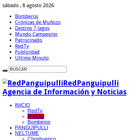
sábado , 8 agosto 2026
Bomberos
Crónicas de Muñozo
Destino 7 lagos
Mundo Campesino
Patrocinado
RedTv
Publicidad
Ultimo Minuto
RedPanguipulli
Agencia de Información y Noticias
INICIO
RedTv
Policial
Bomberos
PANGUIPULLI
NELTUME
Choshuenco