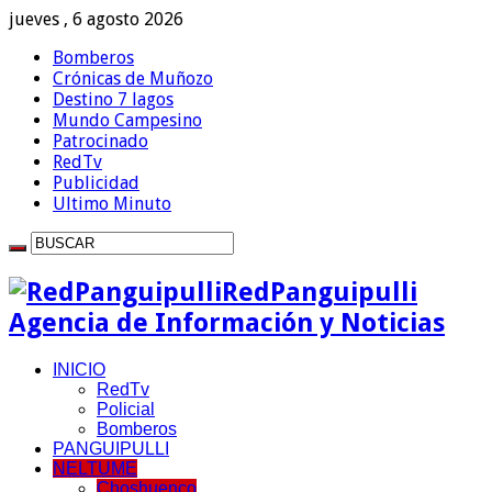
jueves , 6 agosto 2026
Bomberos
Crónicas de Muñozo
Destino 7 lagos
Mundo Campesino
Patrocinado
RedTv
Publicidad
Ultimo Minuto
RedPanguipulli
Agencia de Información y Noticias
INICIO
RedTv
Policial
Bomberos
PANGUIPULLI
NELTUME
Choshuenco