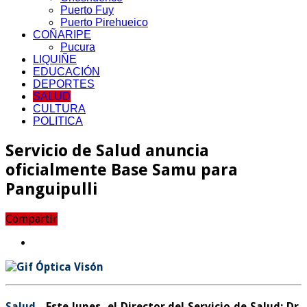
Puerto Fuy
Puerto Pirehueico
COÑARIPE
Pucura
LIQUIÑE
EDUCACIÓN
DEPORTES
SALUD
CULTURA
POLITICA
Servicio de Salud anuncia
oficialmente Base Samu para
Panguipulli
Compartir
Salud.-
Este lunes, el Director del Servicio de Salud; Dr.