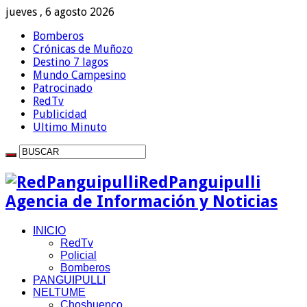
jueves , 6 agosto 2026
Bomberos
Crónicas de Muñozo
Destino 7 lagos
Mundo Campesino
Patrocinado
RedTv
Publicidad
Ultimo Minuto
RedPanguipulli
Agencia de Información y Noticias
INICIO
RedTv
Policial
Bomberos
PANGUIPULLI
NELTUME
Choshuenco