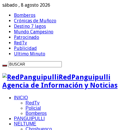
sábado , 8 agosto 2026
Bomberos
Crónicas de Muñozo
Destino 7 lagos
Mundo Campesino
Patrocinado
RedTv
Publicidad
Ultimo Minuto
RedPanguipulli
Agencia de Información y Noticias
INICIO
RedTv
Policial
Bomberos
PANGUIPULLI
NELTUME
Choshuenco