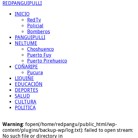
REDPANGUIPULLI
INICIO
RedTv
Policial
Bomberos
PANGUIPULLI
NELTUME
Choshuenco
Puerto Fuy
Puerto Pirehueico
COÑARIPE
Pucura
LIQUIÑE
EDUCACIÓN
DEPORTES
SALUD
CULTURA
POLITICA
Warning
: fopen(/home/redpangu/public_html/wp-
content/plugins/backup-wp/log.txt): failed to open stream:
No such file or directory in