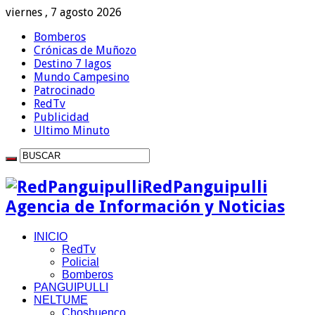
viernes , 7 agosto 2026
Bomberos
Crónicas de Muñozo
Destino 7 lagos
Mundo Campesino
Patrocinado
RedTv
Publicidad
Ultimo Minuto
RedPanguipulli
Agencia de Información y Noticias
INICIO
RedTv
Policial
Bomberos
PANGUIPULLI
NELTUME
Choshuenco