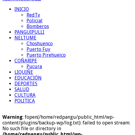
INICIO
RedTv
Policial
Bomberos
PANGUIPULLI
NELTUME
Choshuenco
Puerto Fuy
Puerto Pirehueico
COÑARIPE
Pucura
LIQUIÑE
EDUCACIÓN
DEPORTES
SALUD
CULTURA
POLITICA
Warning
: fopen(/home/redpangu/public_html/wp-
content/plugins/backup-wp/log.txt): failed to open stream:
No such file or directory in
/home/redpangu/public_html/wp-