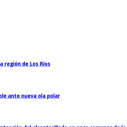
la región de Los Ríos
ble ante nueva ola polar