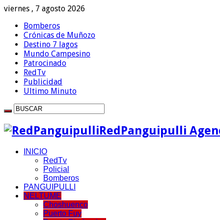
viernes , 7 agosto 2026
Bomberos
Crónicas de Muñozo
Destino 7 lagos
Mundo Campesino
Patrocinado
RedTv
Publicidad
Ultimo Minuto
RedPanguipulli Agenc
INICIO
RedTv
Policial
Bomberos
PANGUIPULLI
NELTUME
Choshuenco
Puerto Fuy