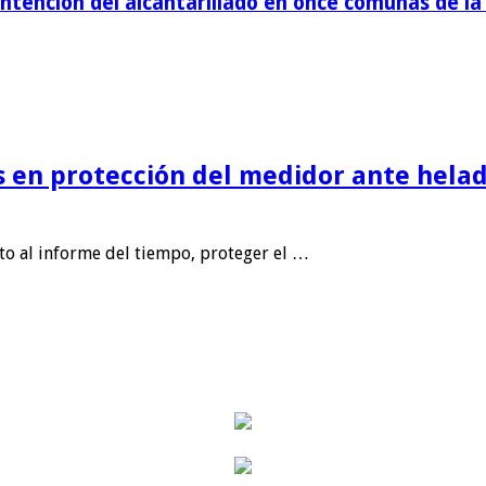
tención del alcantarillado en once comunas de la 
is en protección del medidor ante helad
nto al informe del tiempo, proteger el …