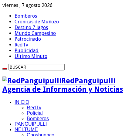
viernes , 7 agosto 2026
Bomberos
Crónicas de Muñozo
Destino 7 lagos
Mundo Campesino
Patrocinado
RedTv
Publicidad
Ultimo Minuto
RedPanguipulli
Agencia de Información y Noticias
INICIO
RedTv
Policial
Bomberos
PANGUIPULLI
NELTUME
Choshuenco