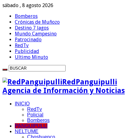
sábado , 8 agosto 2026
Bomberos
Crónicas de Muñozo
Destino 7 lagos
Mundo Campesino
Patrocinado
RedTv
Publicidad
Ultimo Minuto
RedPanguipulli
Agencia de Información y Noticias
INICIO
RedTv
Policial
Bomberos
PANGUIPULLI
NELTUME
Choshuenco