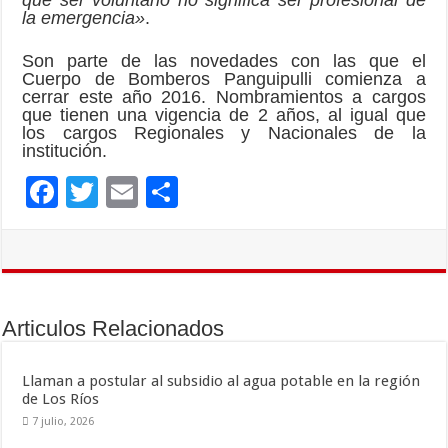
que ser voluntario no significa ser profesional de
la emergencia»
.
Son parte de las novedades con las que el
Cuerpo de Bomberos Panguipulli comienza a
cerrar este año 2016. Nombramientos a cargos
que tienen una vigencia de 2 años, al igual que
los cargos Regionales y Nacionales de la
institución.
F
T
E
C
ac
wi
m
o
e
tt
ai
m
b
er
l
p
o
ar
Articulos Relacionados
o
ti
k
r
Llaman a postular al subsidio al agua potable en la región
de Los Ríos
7 julio, 2026