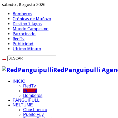
sábado , 8 agosto 2026
Bomberos
Crónicas de Muñozo
Destino 7 lagos
Mundo Campesino
Patrocinado
RedTv
Publicidad
Ultimo Minuto
RedPanguipulli Agenc
INICIO
RedTv
Policial
Bomberos
PANGUIPULLI
NELTUME
Choshuenco
Puerto Fuy