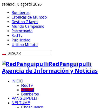
sábado , 8 agosto 2026
Bomberos
Crónicas de Muñozo
Destino 7 lagos
Mundo Campesino
Patrocinado
RedTv
Publicidad
Ultimo Minuto
RedPanguipulli
Agencia de Información y Noticias
INICIO
RedTv
Policial
Bomberos
PANGUIPULLI
NELTUME
Choshuenco