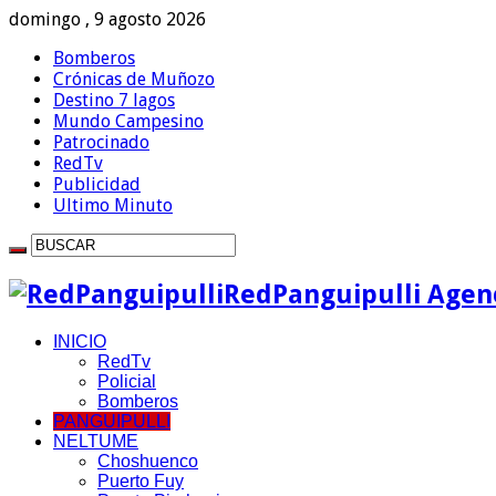
domingo , 9 agosto 2026
Bomberos
Crónicas de Muñozo
Destino 7 lagos
Mundo Campesino
Patrocinado
RedTv
Publicidad
Ultimo Minuto
RedPanguipulli Agenc
INICIO
RedTv
Policial
Bomberos
PANGUIPULLI
NELTUME
Choshuenco
Puerto Fuy