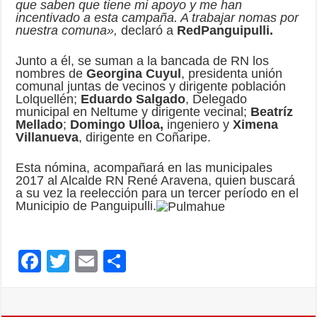
que saben que tiene mi apoyo y me han
incentivado a esta campaña. A trabajar nomas por
nuestra comuna»,
declaró a
RedPanguipulli.
Junto a él, se suman a la bancada de RN los
nombres de
Georgina Cuyul
, presidenta unión
comunal juntas de vecinos y dirigente población
Lolquellén;
Eduardo Salgado
, Delegado
municipal en Neltume y dirigente vecinal;
Beatríz
Mellado
;
Domingo Ulloa,
ingeniero y
Ximena
Villanueva
, dirigente en Coñaripe.
Esta nómina, acompañará en las municipales
2017 al Alcalde RN René Aravena, quien buscará
a su vez la reelección para un tercer período en el
Municipio de Panguipulli.
F
T
E
C
ac
wi
m
o
e
tt
ai
m