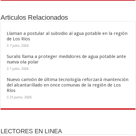
b
er
l
p
o
ar
Articulos Relacionados
o
ti
k
r
Llaman a postular al subsidio al agua potable en la región
de Los Ríos
7 julio, 2026
Suralis llama a proteger medidores de agua potable ante
nueva ola polar
1 julio, 2026
Nuevo camión de última tecnología reforzará mantención
del alcantarillado en once comunas de la región de Los
Ríos
25 junio, 2026
LECTORES EN LINEA