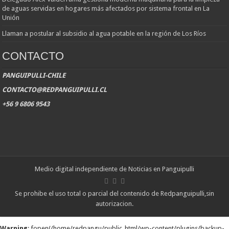
de aguas servidas en hogares más afectados por sistema frontal en La
Unión
Llaman a postular al subsidio al agua potable en la región de Los Ríos
CONTACTO
PANGUIPULLI-CHILE
CONTACTO@REDPANGUIPULLI.CL
+56 9 6806 9543
Medio digital independiente de Noticias en Panguipulli
Se prohibe el uso total o parcial del contenido de Redpanguipulli,sin
autorizacion.
Warning
: fopen(/home/redpangu/public_html/wp-content/plugins/backup-