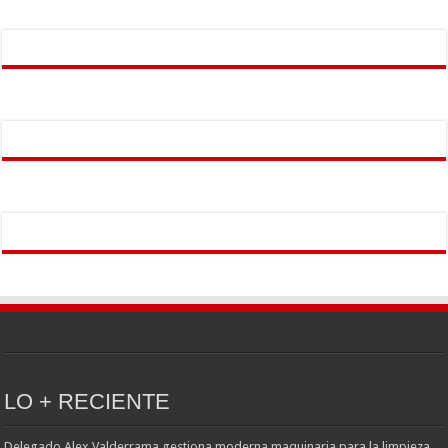
LO + RECIENTE
Delegado Alex Valderrama gestiona moderna maquinaria para la limpieza