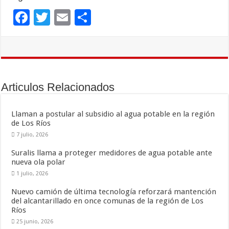
F
T
E
C
ac
wi
m
o
e
tt
ai
m
b
er
l
p
o
ar
Articulos Relacionados
o
ti
k
r
Llaman a postular al subsidio al agua potable en la región
de Los Ríos
7 julio, 2026
Suralis llama a proteger medidores de agua potable ante
nueva ola polar
1 julio, 2026
Nuevo camión de última tecnología reforzará mantención
del alcantarillado en once comunas de la región de Los
Ríos
25 junio, 2026