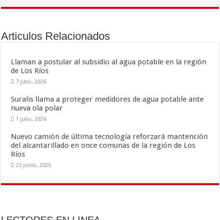
e
tt
ai
m
b
er
l
p
o
ar
Articulos Relacionados
o
ti
k
r
Llaman a postular al subsidio al agua potable en la región
de Los Ríos
7 julio, 2026
Suralis llama a proteger medidores de agua potable ante
nueva ola polar
1 julio, 2026
Nuevo camión de última tecnología reforzará mantención
del alcantarillado en once comunas de la región de Los
Ríos
25 junio, 2026
LECTORES EN LINEA