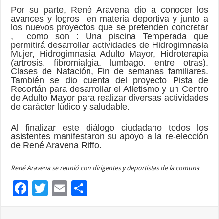
Por su parte, René Aravena dio a conocer los
avances y logros en materia deportiva y junto a
los nuevos proyectos que se pretenden concretar
, como son : Una piscina Temperada que
permitirá desarrollar actividades de Hidrogimnasia
Mujer, Hidrogimnasia Adulto Mayor, Hidroterapia
(artrosis, fibromialgia, lumbago, entre otras),
Clases de Natación, Fin de semanas familiares.
También se dio cuenta del proyecto Pista de
Recortán para desarrollar el Atletismo y un Centro
de Adulto Mayor para realizar diversas actividades
de carácter lúdico y saludable.
Al finalizar este diálogo ciudadano todos los
asistentes manifestaron su apoyo a la re-elección
de René Aravena Riffo.
René Aravena se reunió con dirigentes y deportistas de la comuna
F
T
E
C
ac
wi
m
o