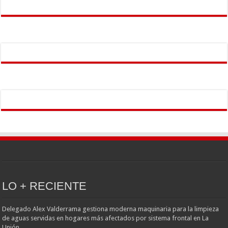
LO + RECIENTE
Delegado Alex Valderrama gestiona moderna maquinaria para la limpieza
de aguas servidas en hogares más afectados por sistema frontal en La
Unión