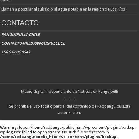
Llaman a postular al subsidio al agua potable en la región de Los Ríos
CONTACTO
PANGUIPULLI-CHILE
CONTACTO@REDPANGUIPULLI.CL
+56 9 6806 9543
Medio digital independiente de Noticias en Panguipulli
Se prohibe el uso total o parcial del contenido de Redpanguipulli,sin
autorizacion.
Warning
: fopen(/home/redpangu/public_html/wp-content/plugins/backup-
wp/log.txt): failed to open stream: No such file or directory in
/home/redpangu/public_html/wp-content/plugins/backup-