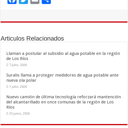
ac
wi
m
o
e
tt
ai
m
b
er
l
p
o
ar
Articulos Relacionados
o
ti
k
r
Llaman a postular al subsidio al agua potable en la región
de Los Ríos
7 julio, 2026
Suralis llama a proteger medidores de agua potable ante
nueva ola polar
1 julio, 2026
Nuevo camión de última tecnología reforzará mantención
del alcantarillado en once comunas de la región de Los
Ríos
25 junio, 2026