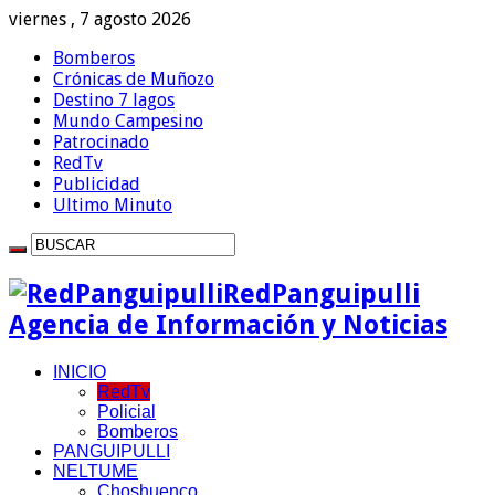
viernes , 7 agosto 2026
Bomberos
Crónicas de Muñozo
Destino 7 lagos
Mundo Campesino
Patrocinado
RedTv
Publicidad
Ultimo Minuto
RedPanguipulli
Agencia de Información y Noticias
INICIO
RedTv
Policial
Bomberos
PANGUIPULLI
NELTUME
Choshuenco