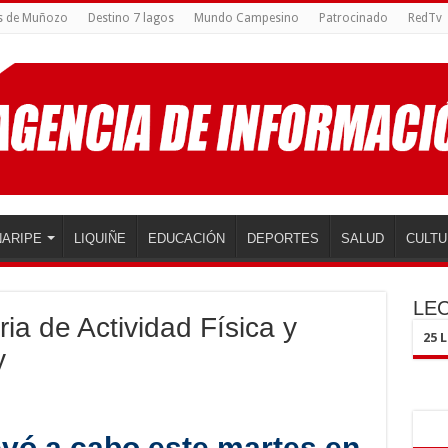
s de Muñozo
Destino 7 lagos
Mundo Campesino
Patrocinado
RedTv
ARIPE
LIQUIÑE
EDUCACIÓN
DEPORTES
SALUD
CULTU
LE
ia de Actividad Física y
25 
y
levó a cabo este martes en