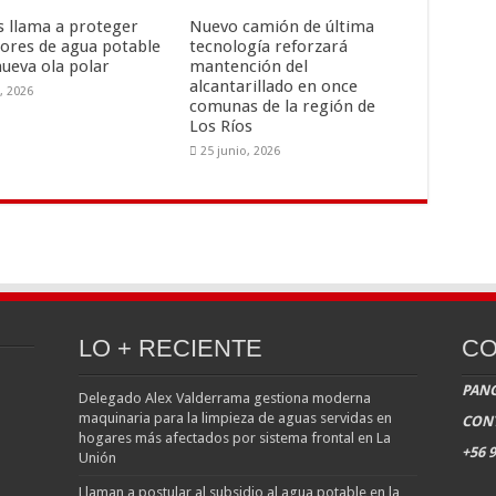
is llama a proteger
Nuevo camión de última
ores de agua potable
tecnología reforzará
nueva ola polar
mantención del
alcantarillado en once
o, 2026
comunas de la región de
Los Ríos
25 junio, 2026
LO + RECIENTE
CO
PANG
Delegado Alex Valderrama gestiona moderna
maquinaria para la limpieza de aguas servidas en
CON
hogares más afectados por sistema frontal en La
+56 9
Unión
Llaman a postular al subsidio al agua potable en la