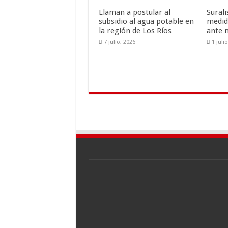
k
r
Llaman a postular al
Sural
subsidio al agua potable en
medid
la región de Los Ríos
ante 
7 julio, 2026
1 juli