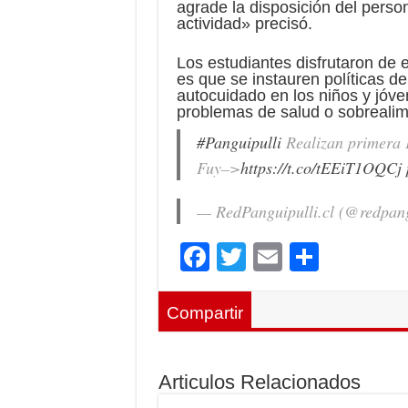
agrade la disposición del per
actividad» precisó.
Los estudiantes disfrutaron de e
es que se instauren políticas d
autocuidado en los niños y jóve
problemas de salud o sobrealim
#Panguipulli
Realizan primera F
Fuy–>
https://t.co/tEEiT1OQCj
— RedPanguipulli.cl (@redpang
F
T
E
C
ac
wi
m
o
e
tt
ai
m
Compartir
b
er
l
p
o
ar
Articulos Relacionados
o
ti