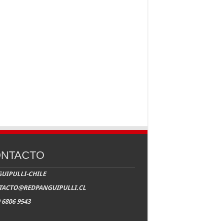
NTACTO
UIPULLI-CHILE
TACTO@REDPANGUIPULLI.CL
 6806 9543