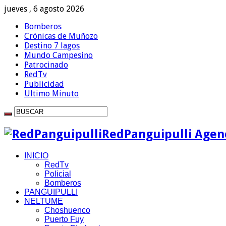
jueves , 6 agosto 2026
Bomberos
Crónicas de Muñozo
Destino 7 lagos
Mundo Campesino
Patrocinado
RedTv
Publicidad
Ultimo Minuto
RedPanguipulli Agenc
INICIO
RedTv
Policial
Bomberos
PANGUIPULLI
NELTUME
Choshuenco
Puerto Fuy