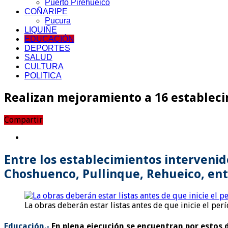
Puerto Pirehueico
COÑARIPE
Pucura
LIQUIÑE
EDUCACIÓN
DEPORTES
SALUD
CULTURA
POLITICA
Realizan mejoramiento a 16 estableci
Compartir
Entre los establecimientos intervenid
Choshuenco, Pullinque, Rehueico, ent
La obras deberán estar listas antes de que inicie el per
Educación.-
En plena ejecución se encuentran por estos 