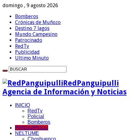
domingo , 9 agosto 2026
Bomberos
Crónicas de Muñozo
Destino 7 lagos
Mundo Campesino
Patrocinado
RedTv
Publicidad
Ultimo Minuto
RedPanguipulli
Agencia de Información y Noticias
INICIO
RedTv
Policial
Bomberos
PANGUIPULLI
NELTUME
Choshuenco