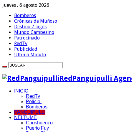
jueves , 6 agosto 2026
Bomberos
Crónicas de Muñozo
Destino 7 lagos
Mundo Campesino
Patrocinado
RedTv
Publicidad
Ultimo Minuto
RedPanguipulli Agenc
INICIO
RedTv
Policial
Bomberos
PANGUIPULLI
NELTUME
Choshuenco
Puerto Fuy