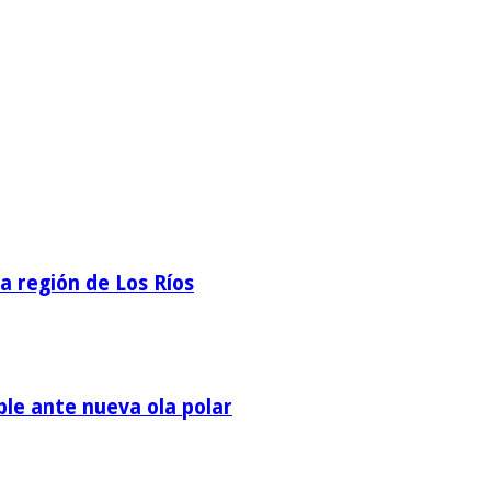
la región de Los Ríos
ble ante nueva ola polar