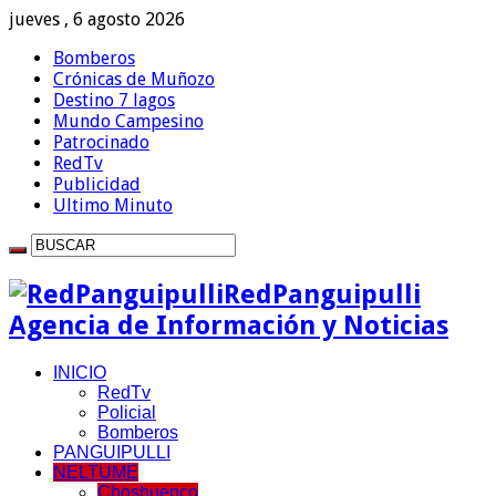
jueves , 6 agosto 2026
Bomberos
Crónicas de Muñozo
Destino 7 lagos
Mundo Campesino
Patrocinado
RedTv
Publicidad
Ultimo Minuto
RedPanguipulli
Agencia de Información y Noticias
INICIO
RedTv
Policial
Bomberos
PANGUIPULLI
NELTUME
Choshuenco