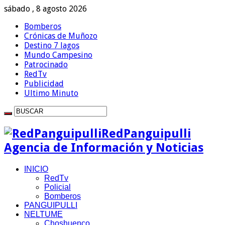
sábado , 8 agosto 2026
Bomberos
Crónicas de Muñozo
Destino 7 lagos
Mundo Campesino
Patrocinado
RedTv
Publicidad
Ultimo Minuto
RedPanguipulli
Agencia de Información y Noticias
INICIO
RedTv
Policial
Bomberos
PANGUIPULLI
NELTUME
Choshuenco