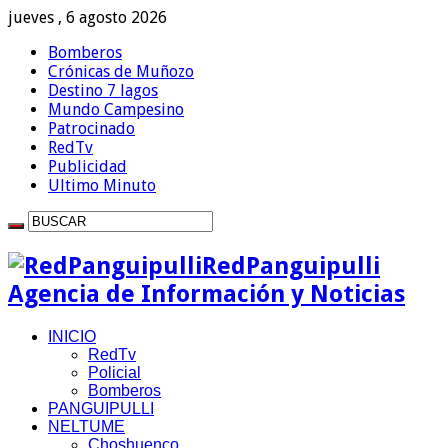
jueves , 6 agosto 2026
Bomberos
Crónicas de Muñozo
Destino 7 lagos
Mundo Campesino
Patrocinado
RedTv
Publicidad
Ultimo Minuto
RedPanguipulli
Agencia de Información y Noticias
INICIO
RedTv
Policial
Bomberos
PANGUIPULLI
NELTUME
Choshuenco