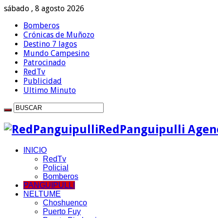
sábado , 8 agosto 2026
Bomberos
Crónicas de Muñozo
Destino 7 lagos
Mundo Campesino
Patrocinado
RedTv
Publicidad
Ultimo Minuto
RedPanguipulli Agenc
INICIO
RedTv
Policial
Bomberos
PANGUIPULLI
NELTUME
Choshuenco
Puerto Fuy