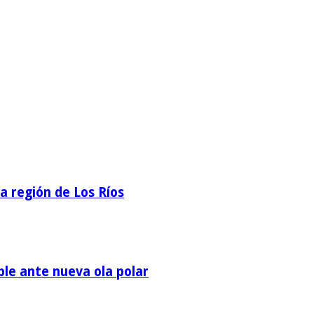
la región de Los Ríos
ble ante nueva ola polar