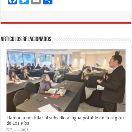
ac
wi
m
o
e
tt
ai
m
b
er
l
p
o
ar
Articulos Relacionados
o
ti
k
r
Llaman a postular al subsidio al agua potable en la región
de Los Ríos
7 julio, 2026