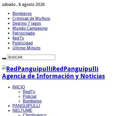
sábado , 8 agosto 2026
Bomberos
Crónicas de Muñozo
Destino 7 lagos
Mundo Campesino
Patrocinado
RedTv
Publicidad
Ultimo Minuto
RedPanguipulli
Agencia de Información y Noticias
INICIO
RedTv
Policial
Bomberos
PANGUIPULLI
NELTUME
Choshuenco