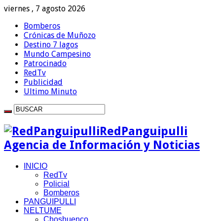
viernes , 7 agosto 2026
Bomberos
Crónicas de Muñozo
Destino 7 lagos
Mundo Campesino
Patrocinado
RedTv
Publicidad
Ultimo Minuto
RedPanguipulli
Agencia de Información y Noticias
INICIO
RedTv
Policial
Bomberos
PANGUIPULLI
NELTUME
Choshuenco