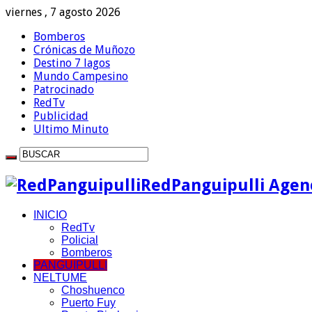
viernes , 7 agosto 2026
Bomberos
Crónicas de Muñozo
Destino 7 lagos
Mundo Campesino
Patrocinado
RedTv
Publicidad
Ultimo Minuto
RedPanguipulli Agenc
INICIO
RedTv
Policial
Bomberos
PANGUIPULLI
NELTUME
Choshuenco
Puerto Fuy