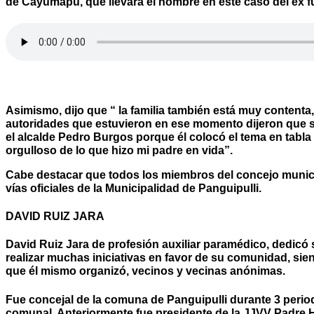
de Cayumapu, que llevara el nombre en este caso del ex f
Asimismo, dijo que “ la familia también está muy contenta
autoridades que estuvieron en ese momento dijeron que ser
el alcalde Pedro Burgos porque él colocó el tema en tabla
orgulloso de lo que hizo mi padre en vida”.
Cabe destacar que todos los miembros del concejo munic
vías oficiales de la Municipalidad de Panguipulli.
DAVID RUIZ JARA
David Ruiz Jara de profesión auxiliar paramédico, dedicó 
realizar muchas iniciativas en favor de su comunidad, siend
que él mismo organizó, vecinos y vecinas anónimas.
Fue concejal de la comuna de Panguipulli durante 3 perio
comunal. Anteriormente fue presidente de la JJVV Padre 