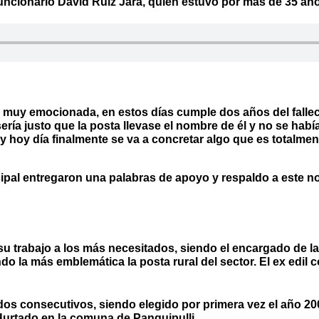
uncionario David Ruiz Jara, quien estuvo por más de 35 añ
, muy emocionada, en estos días cumple dos años del fallec
ía justo que la posta llevase el nombre de él y no se había
 y hoy día finalmente se va a concretar algo que es totalm
ipal entregaron una palabras de apoyo y respaldo a este 
su trabajo a los más necesitados, siendo el encargado de l
o la más emblemática la posta rural del sector. El ex edil c
dos consecutivos, siendo elegido por primera vez el año 20
Hurtado en la comuna de Panguipulli.