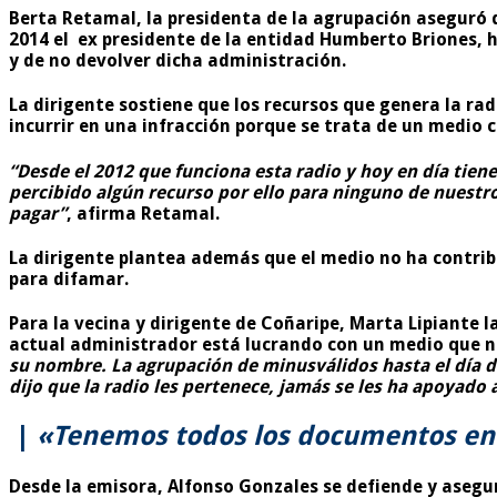
Berta Retamal, la presidenta de la agrupación aseguró 
2014 el ex presidente de la entidad Humberto Briones, h
y de no devolver dicha administración.
La dirigente sostiene que los recursos que genera la ra
incurrir en una infracción porque se trata de un medio 
“Desde el 2012 que funciona esta radio y hoy en día tie
percibido algún recurso por ello para ninguno de nuest
pagar”
, afirma Retamal.
La dirigente plantea además que el medio no ha contrib
para difamar.
Para la vecina y dirigente de Coñaripe, Marta Lipiante 
actual administrador está lucrando con un medio que n
su nombre. La agrupación de minusválidos hasta el día de
dijo que la radio les pertenece, jamás se les ha apoyado 
|
«Tenemos todos los documentos en r
Desde la emisora, Alfonso Gonzales se defiende y asegu