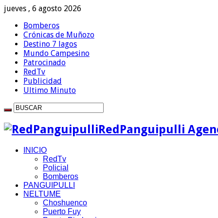
jueves , 6 agosto 2026
Bomberos
Crónicas de Muñozo
Destino 7 lagos
Mundo Campesino
Patrocinado
RedTv
Publicidad
Ultimo Minuto
RedPanguipulli Agenc
INICIO
RedTv
Policial
Bomberos
PANGUIPULLI
NELTUME
Choshuenco
Puerto Fuy