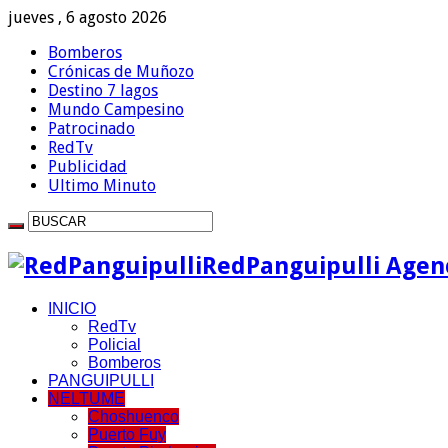
jueves , 6 agosto 2026
Bomberos
Crónicas de Muñozo
Destino 7 lagos
Mundo Campesino
Patrocinado
RedTv
Publicidad
Ultimo Minuto
RedPanguipulli Agenc
INICIO
RedTv
Policial
Bomberos
PANGUIPULLI
NELTUME
Choshuenco
Puerto Fuy