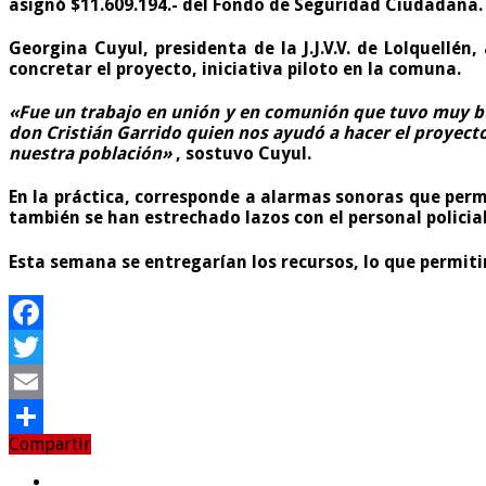
asignó $11.609.194.- del Fondo de
Seguridad
Ciudadana.
Georgina Cuyul, presidenta de la J.J.V.V. de Lolquellén
concretar el proyecto, iniciativa piloto en la comuna.
«Fue un trabajo en unión y en comunión que tuvo muy bu
don Cristián Garrido quien nos ayudó a hacer el proyect
nuestra población»
, sostuvo Cuyul.
En la práctica, corresponde a alarmas sonoras que permit
también se han estrechado lazos con el personal policia
Esta semana se entregarían los recursos, lo que permit
Facebook
Twitter
Email
Compartir
Compartir