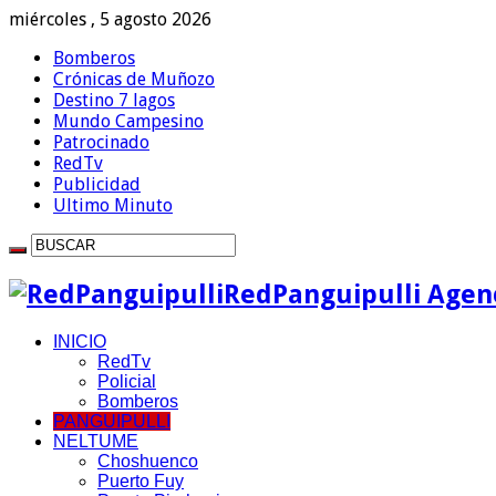
miércoles , 5 agosto 2026
Bomberos
Crónicas de Muñozo
Destino 7 lagos
Mundo Campesino
Patrocinado
RedTv
Publicidad
Ultimo Minuto
RedPanguipulli Agenc
INICIO
RedTv
Policial
Bomberos
PANGUIPULLI
NELTUME
Choshuenco
Puerto Fuy