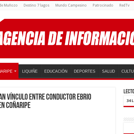
 de Muñozo
Destino 7 lagos
Mundo Campesino
Patrocinado
RedTv
ARIPE
LIQUIÑE
EDUCACIÓN
DEPORTES
SALUD
CULTU
LECTO
tan vínculo entre conductor ebrio
34 
en Coñaripe