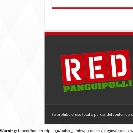
Se prohibe el uso total o parcial del contenido 
Warning
: fopen(/home/redpangu/public_html/wp-content/plugins/backup-wp/lo