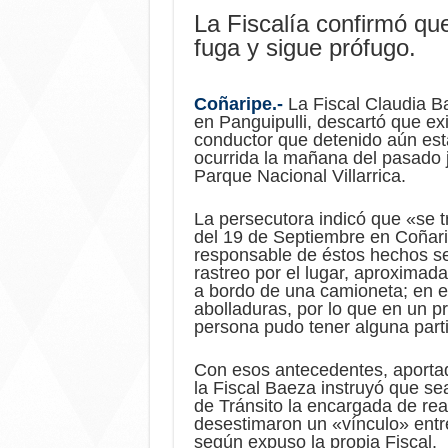
La Fiscalía confirmó que
fuga y sigue prófugo.
Coñaripe.-
La Fiscal Claudia B
en Panguipulli, descartó que exi
conductor que detenido aún esta
ocurrida la mañana del pasado j
Parque Nacional Villarrica.
La persecutora indicó que «se t
del 19 de Septiembre en Coñari
responsable de éstos hechos se 
rastreo por el lugar, aproximad
a bordo de una camioneta; en e
abolladuras, por lo que en un p
persona pudo tener alguna parti
Con esos antecedentes, aporta
la Fiscal Baeza instruyó que se
de Tránsito la encargada de real
desestimaron un «vínculo» entre
según expuso la propia Fiscal.