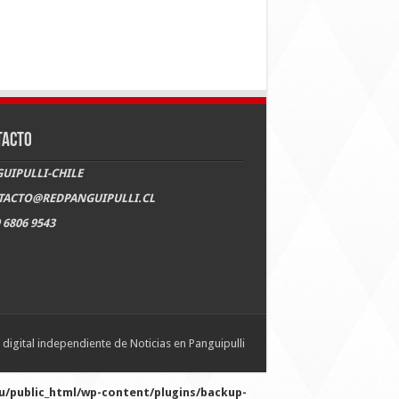
TACTO
UIPULLI-CHILE
TACTO@REDPANGUIPULLI.CL
 6806 9543
digital independiente de Noticias en Panguipulli
/public_html/wp-content/plugins/backup-