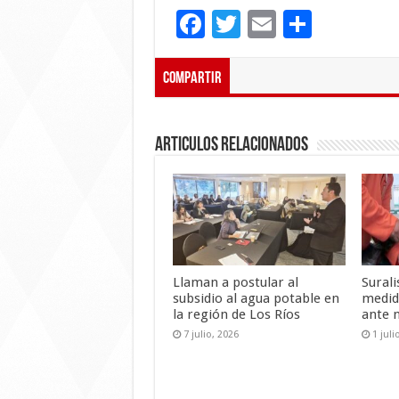
F
T
E
C
ac
wi
m
o
e
tt
ai
m
Compartir
b
er
l
p
o
ar
Articulos Relacionados
o
ti
k
r
Llaman a postular al
Sural
subsidio al agua potable en
medid
la región de Los Ríos
ante 
7 julio, 2026
1 juli