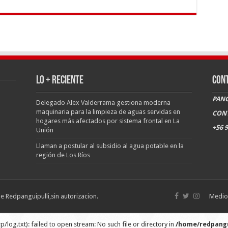
LO + RECIENTE
CON
PANG
Delegado Alex Valderrama gestiona moderna
maquinaria para la limpieza de aguas servidas en
CON
hogares más afectados por sistema frontal en La
+56 9
Unión
Llaman a postular al subsidio al agua potable en la
región de Los Ríos
de Redpanguipulli,sin autorizacion.
Medio 
g.txt): failed to open stream: No such file or directory in
/home/redpangu