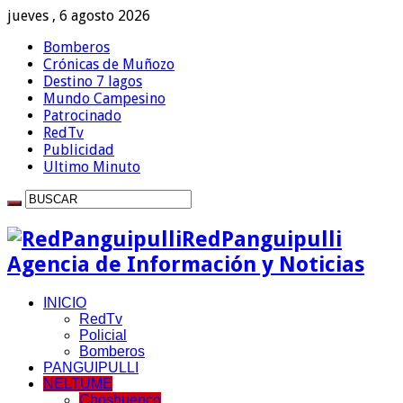
jueves , 6 agosto 2026
Bomberos
Crónicas de Muñozo
Destino 7 lagos
Mundo Campesino
Patrocinado
RedTv
Publicidad
Ultimo Minuto
RedPanguipulli
Agencia de Información y Noticias
INICIO
RedTv
Policial
Bomberos
PANGUIPULLI
NELTUME
Choshuenco