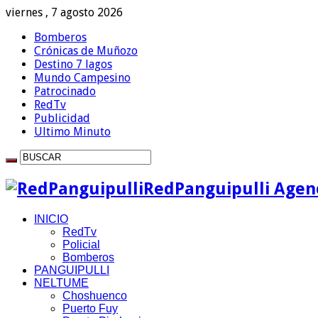
viernes , 7 agosto 2026
Bomberos
Crónicas de Muñozo
Destino 7 lagos
Mundo Campesino
Patrocinado
RedTv
Publicidad
Ultimo Minuto
RedPanguipulli Agenc
INICIO
RedTv
Policial
Bomberos
PANGUIPULLI
NELTUME
Choshuenco
Puerto Fuy