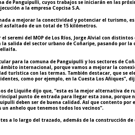
na de Panguipulli, cuyos trabajos se iniciarán en las próx
ejecución a la
empresa Copcisa S.A.
inada a mejorar la conectividad y potenciar el turismo, e
el asfaltado de un total de
15 kilómetros
.
 el seremi del MOP de Los Ríos, Jorge Alvial con distintos
 la salida del
sector urbano de Coñaripe, pasando por la c
llaifa.
icular para la comuna de Panguipulli y los sectores de Co
 ámbito internacional, porque vamos a mejorar la conexió
ad turística con las termas. También destacar, que se el
entes, como por ejemplo, en la Cuesta Los Añiques”, dijo 
os de Liquiñe dijo que, “esta es la mejor alternativa de 
rincipal punto de entrada para llegar esta zona, porque n
nguipulli deben ser de buena calidad. Así que contento po
es un anhelo que tenemos todos los vecinos”.
tes a lo largo del trazado, además de la construcción de