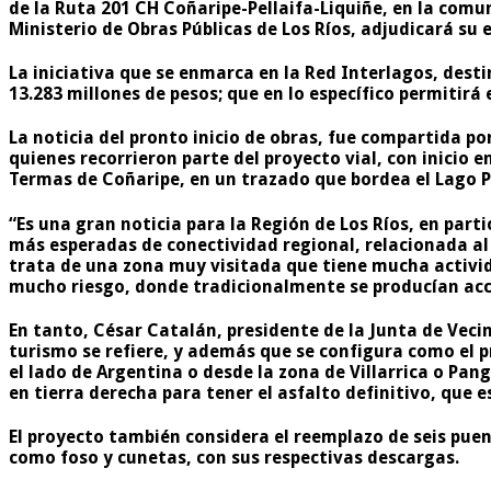
de la
Ruta 201 CH Coñaripe-Pellaifa-Liquiñe
, en la comu
Ministerio de Obras Públicas de Los Ríos, adjudicará su 
La iniciativa que se enmarca en la Red Interlagos, dest
13.283 millones
de pesos; que en lo específico permitirá 
La noticia del pronto inicio de obras, fue compartida por
quienes recorrieron parte del proyecto vial, con inicio en
Termas de Coñaripe, en un trazado que bordea el Lago Pe
“Es una gran noticia para la Región de Los Ríos, en part
más esperadas de conectividad regional, relacionada al
trata de una zona muy visitada que tiene mucha activid
mucho riesgo, donde tradicionalmente se producían accid
En tanto, César Catalán, presidente de la Junta de Vecin
turismo se refiere, y además que se configura como el p
el lado de Argentina o desde la zona de Villarrica o Pa
en tierra derecha para tener el asfalto definitivo, que 
El proyecto también considera el reemplazo de seis puen
como foso y cunetas, con sus respectivas descargas.