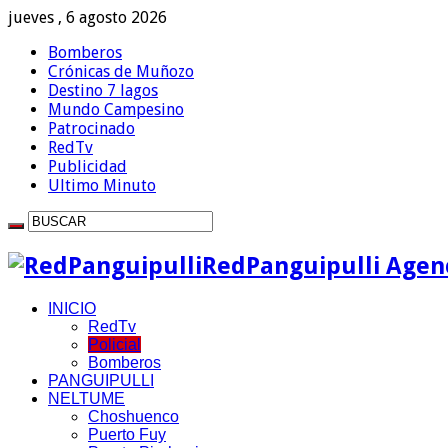
jueves , 6 agosto 2026
Bomberos
Crónicas de Muñozo
Destino 7 lagos
Mundo Campesino
Patrocinado
RedTv
Publicidad
Ultimo Minuto
RedPanguipulli Agenc
INICIO
RedTv
Policial
Bomberos
PANGUIPULLI
NELTUME
Choshuenco
Puerto Fuy