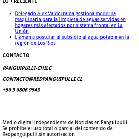
LO + RECIENTE
Delegado Alex Valderrama gestiona moderna
maquinaria para la limpieza de aguas servidas en
hogares más afectados por sistema frontal en La
Unión
Llaman a postular al subsidio al agua potable en la
región de Los Ríos
CONTACTO
PANGUIPULLI-CHILE
CONTACTO@REDPANGUIPULLI.CL
+56 9 6806 9543
Medio digital independiente de Noticias en Panguipulli
Se prohibe el uso total o parcial del contenido de
Redpanguipulli,sin autorizacion.