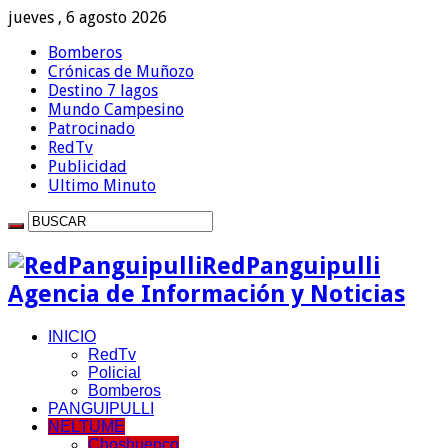
jueves , 6 agosto 2026
Bomberos
Crónicas de Muñozo
Destino 7 lagos
Mundo Campesino
Patrocinado
RedTv
Publicidad
Ultimo Minuto
RedPanguipulli
Agencia de Información y Noticias
INICIO
RedTv
Policial
Bomberos
PANGUIPULLI
NELTUME
Choshuenco