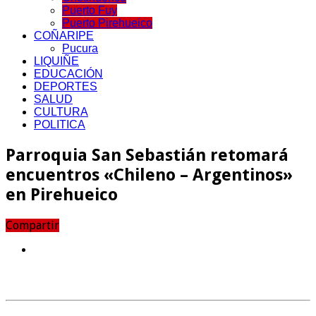
Puerto Fuy
Puerto Pirehueico
COÑARIPE
Pucura
LIQUIÑE
EDUCACIÓN
DEPORTES
SALUD
CULTURA
POLITICA
Parroquia San Sebastián retomará
encuentros «Chileno – Argentinos»
en Pirehueico
Compartir