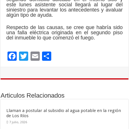
este lunes asistente social llegará al lugar del
siniestro para levantar los antecedentes y avaluar
algún tipo de ayuda.
Respecto de las causas, se cree que habría sido
una falla eléctrica originada en el segundo piso
del inmueble lo que comenzó el fuego.
F
T
E
C
ac
wi
m
o
e
tt
ai
m
b
er
l
p
o
ar
Articulos Relacionados
o
ti
k
r
Llaman a postular al subsidio al agua potable en la región
de Los Ríos
7 julio, 2026